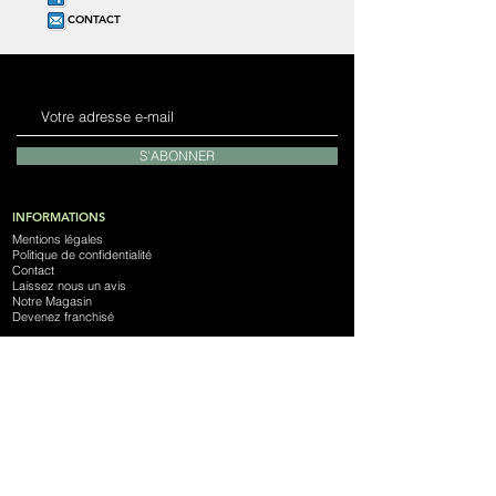
CONTACT
S'ABONNER
INFORMATIONS
Mentions légales
Politique de confidentialité
Contact
Laissez nous un avis
Notre Magasin
Devenez franchisé
NOTRE SOCIÉTÉ
Espace Phone
4 Rue du Couëdic
56100 Lorient
SIRET :
838 378 776 000 10
France
Appelez-nous : 09 62 50 95 35