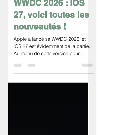
Espace Phone
9 juin
7 min de lecture
WWDC 2026 : iOS
27, voici toutes les
nouveautés !
Apple a lancé sa WWDC 2026, et
iOS 27 est évidemment de la partie.
Au menu de cette version pour
iPhone, une interface Liquid Glass
que l'on peut enfin régler à son goût,
des icônes retravaillées, un système
nettement plus rapide jusque sur les
anciens modèles, une sécurité
enfants renforcée, et un gros chantier
autour d'Apple Intelligence avec un
Siri repensé qui se précisera au fil