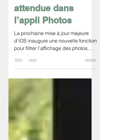
fonction très
attendue dans
l’appli Photos
La prochaine mise à jour majeure
d’iOS inaugure une nouvelle fonction
pour filtrer l’affichage des photos
capturées avec votre iPhone dans
l’application Photos. La photothèque
de l’iPhone est sur le point
d’accueillir une nouvelle fonction
attendue de longue date par les
utilisateurs. Avec iOS 27, la
prochaine mise à jour majeure du
système d’exploitation des iPhone,
Apple inaugure une nouvelle
fonction nommée « Capturées par