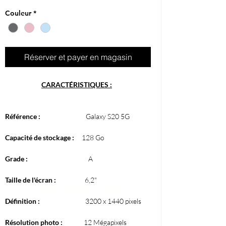
Couleur
*
Réserver et payer en magasin
CARACTÉRISTIQUES :
Référence :
Galaxy S20 5G
Capacité de stockage :
128 Go
Grade :
A
Taille de l'écran :
6,2"
CARACTÈRISTIQUES
Définition :
3200 x 1440 pixels
Résolution photo :
12 Mégapixels