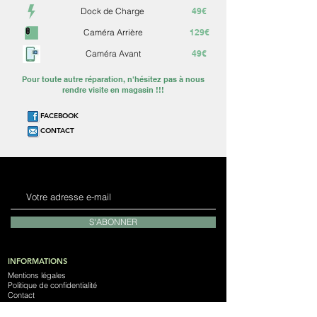
Dock de Charge
49€
Caméra Arrière
129€
Caméra Avant
49€
Pour toute autre réparation, n'hésitez pas à nous
rendre visite en magasin !!!
FACEBOOK
CONTACT
S'ABONNER
INFORMATIONS
Mentions légales
Politique de confidentialité
Contact
Laissez nous un avis
Notre Magasin