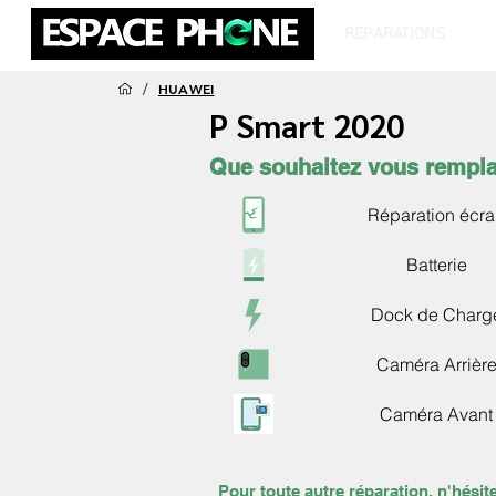
RÉPARATIONS
T
/
HUAWEI
P Smart 2020
Que souhaitez vous rempla
Réparation écr
Batterie
Dock de Charg
Caméra Arrièr
Caméra Avant
Pour toute autre réparation, n'hésit