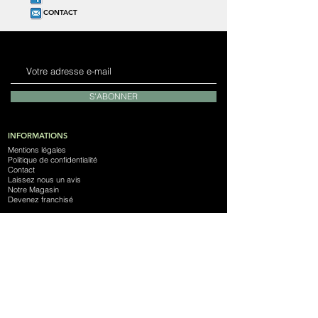
CONTACT
S'ABONNER
INFORMATIONS
Mentions légales
Politique de confidentialité
Contact
Laissez nous un avis
Notre Magasin
Devenez franchisé
NOTRE SOCIÉTÉ
Espace Phone
4 Rue du Couëdic
56100 Lorient
SIRET :
838 378 776 000 10
France
Appelez-nous : 09 62 50 95 35
Écrivez-nous : contact@espace-phone.com