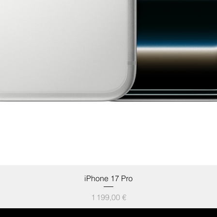
Aperçu rapide
iPhone 17 Pro
Prix
1 199,00 €