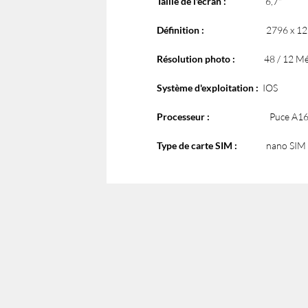
Taille de l'écran :
6,7"
Définition :
2796 x 12
Résolution photo :
48 / 12 Méga
Système d'exploitation :
IOS
Processeur :
Puce A16 Bi
Type de carte SIM :
nano SIM +