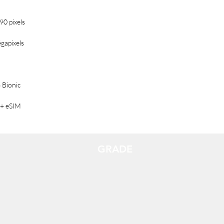
90 pixels
pixels
onic
 eSIM
GRADE