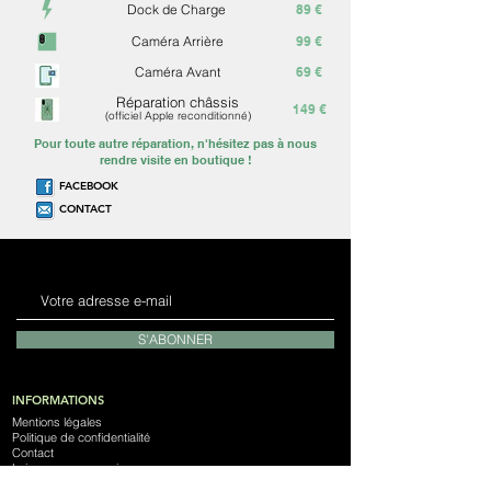
Dock de Charge
89 €
Caméra Arrière
99 €
Caméra Avant
69 €
Réparation châssis
149 €
(officiel Apple reconditionné)
Pour toute autre réparation, n'hésitez pas à nous
rendre visite en boutique !
FACEBOOK
CONTACT
S'ABONNER
INFORMATIONS
Mentions légales
Politique de confidentialité
Contact
Laissez nous un avis
Notre Magasin