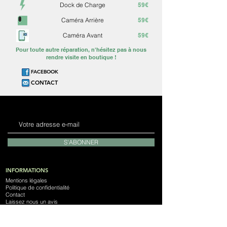
Dock de Charge
59€
Caméra Arrière
59€
Caméra Avant
59€
Pour toute autre réparation, n'hésitez pas à nous
rendre visite en boutique !
FACEBOOK
CONTACT
S'ABONNER
INFORMATIONS
Mentions légales
Politique de confidentialité
Contact
Laissez nous un avis
Notre Magasin
Devenez franchisé