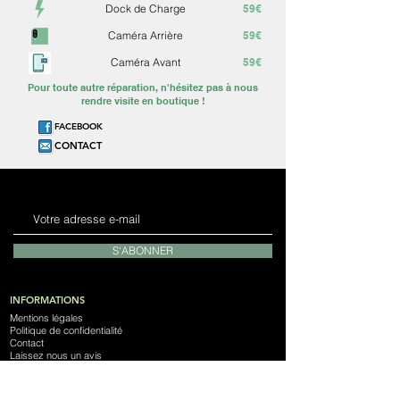
Dock de Charge
59€
Caméra Arrière
59€
Caméra Avant
59€
Pour toute autre réparation, n'hésitez pas à nous
rendre visite en boutique !
FACEBOOK
CONTACT
S'ABONNER
INFORMATIONS
Mentions légales
Politique de confidentialité
Contact
Laissez nous un avis
Notre Magasin
Devenez franchisé