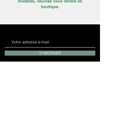
modèles, veuillez vous rendre en
boutique.
S'ABONNER
INFORMATIONS
Mentions légales
Politique de confidentialité
Contact
Laissez nous un avis
Notre Magasin
Devenez franchisé
NOTRE SOCIÉTÉ
Espace Phone
4 Rue du Couëdic
56100 Lorient
SIRET :
838 378 776 000 10
France