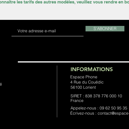
nnaître les tarifs des autres modèles, veuillez vous rendre en b
S'ABONNER
INFORMATIONS
Espace Phone
4 Rue du Couëdic
té
56100 Lorient
SIRET : 838 378 776 000 10
France
Appelez-nous : 09 62 50 95 35
Écrivez-nous : contact@espac