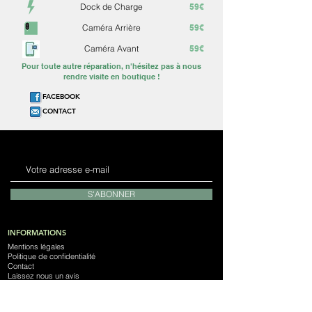
Dock de Charge
59€
Caméra Arrière
59€
Caméra Avant
59€
Pour toute autre réparation, n'hésitez pas à nous
rendre visite en boutique !
FACEBOOK
CONTACT
S'ABONNER
INFORMATIONS
Mentions légales
Politique de confidentialité
Contact
Laissez nous un avis
Notre Magasin
Devenez franchisé