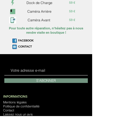
Dock de Charge
59 €
Caméra Arrière
59 €
Caméra Avant
59 €
Pour toute autre réparation, n'hésitez pas à nous
rendre visite en boutique !
FACEBOOK
CONTACT
S'ABONNER
INFORMATIONS
Mentions légales
Politique de confidentialité
Contact
Laissez nous un avis
Notre Magasin
Devenez franchisé