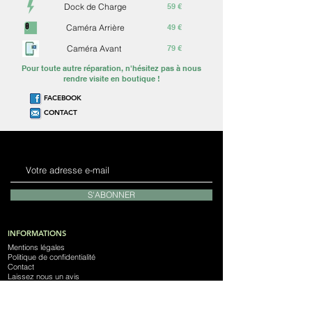
Dock de Charge
59 €
Caméra Arrière
49 €
Caméra Avant
79 €
Pour toute autre réparation, n'hésitez pas à nous
rendre visite en boutique !
FACEBOOK
CONTACT
S'ABONNER
INFORMATIONS
Mentions légales
Politique de confidentialité
Contact
Laissez nous un avis
Notre Magasin
Devenez franchisé