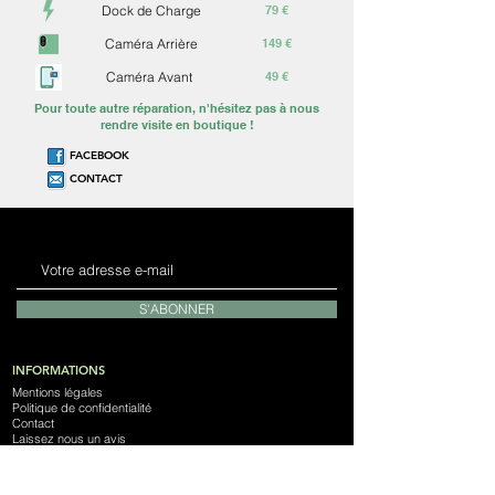
Dock de Charge
79 €
Caméra Arrière
149 €
Caméra Avant
49 €
Pour toute autre réparation, n'hésitez pas à nous
rendre visite en boutique !
FACEBOOK
CONTACT
S'ABONNER
INFORMATIONS
Mentions légales
Politique de confidentialité
Contact
Laissez nous un avis
Notre Magasin
Devenez franchisé