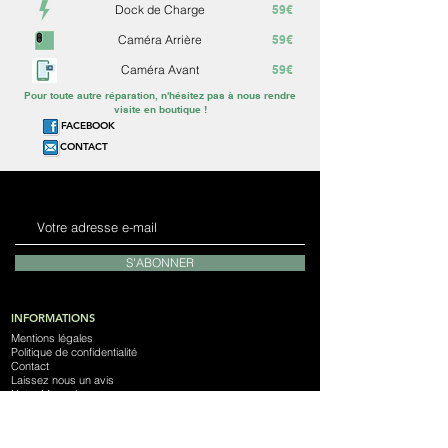
Dock de Charge
59€
Caméra Arrière
59€
Caméra Avant
59€
Pour toute autre réparation, n'hésitez pas à nous rendre
visite en boutique !
FACEBOOK
CONTACT
S'ABONNER
INFORMATIONS
Mentions légales
Politique de confidentialité
Contact
Laissez nous un avis
Notre Magasin
Devenez franchisé
NOTRE SOCIÉTÉ