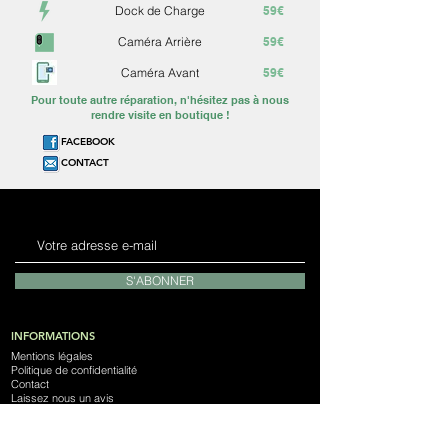
Dock de Charge
59€
Caméra Arrière
59€
Caméra Avant
59€
Pour toute autre réparation, n'hésitez pas à nous
rendre visite en boutique !
FACEBOOK
CONTACT
S'ABONNER
INFORMATIONS
Mentions légales
Politique de confidentialité
Contact
Laissez nous un avis
Notre Magasin
Devenez franchisé