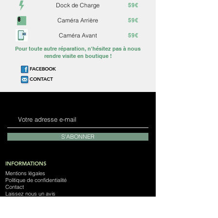
Dock de Charge
59€
Caméra Arrière
59€
Caméra Avant
59€
Pour toute autre réparation, n'hésitez pas à nous
rendre visite en boutique !
FACEBOOK
CONTACT
S'ABONNER
INFORMATIONS
Mentions légales
Politique de confidentialité
Contact
Laissez nous un avis
Notre Magasin
Devenez franchisé