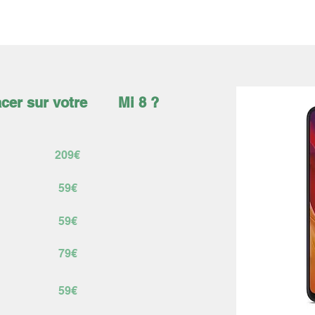
ÉLÉPHONES
TABLETTES
ACCESSOIRES
SERVICES
cer sur votre
Mi 8 ?
209€
59€
59€
79€
59€